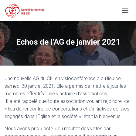
D
É
P
L
I
Echos de l’AG de janvier 2021
E
R
L
A
N
A
Une nouvelle AG du CIL en visioconférence a eu lieu ce
V
I
samedi 30 janvier 2021. Elle a permis de mettre à jour les
G
membres effectifs : une vingtaine d’associations.
A
Il a été rappelé que toute association voulant rejoindre ce
T
I
« lieu de rencontre, de concertations et d’initiatives de laïcs
O
engagés dans l’Eglise et la société « était la bienvenue.
N
Nous avons pris « acte » du résultat des votes par