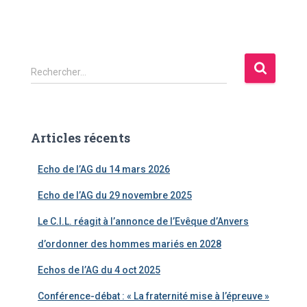
R
Rechercher…
e
c
h
e
Articles récents
r
c
Echo de l’AG du 14 mars 2026
h
e
Echo de l’AG du 29 novembre 2025
r
Le C.I.L. réagit à l’annonce de l’Evêque d’Anvers
:
d’ordonner des hommes mariés en 2028
Echos de l’AG du 4 oct 2025
Conférence-débat : « La fraternité mise à l’épreuve »