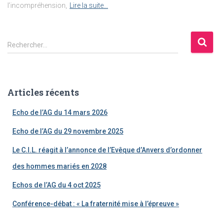
l’incompréhension,
Lire la suite…
R
Rechercher…
e
c
h
e
Articles récents
r
c
Echo de l’AG du 14 mars 2026
h
e
Echo de l’AG du 29 novembre 2025
r
Le C.I.L. réagit à l’annonce de l’Evêque d’Anvers d’ordonner
:
des hommes mariés en 2028
Echos de l’AG du 4 oct 2025
Conférence-débat : « La fraternité mise à l’épreuve »