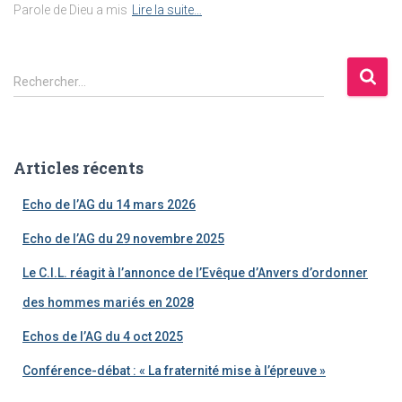
Parole de Dieu a mis
Lire la suite…
R
Rechercher…
e
c
h
e
Articles récents
r
c
Echo de l’AG du 14 mars 2026
h
e
Echo de l’AG du 29 novembre 2025
r
Le C.I.L. réagit à l’annonce de l’Evêque d’Anvers d’ordonner
:
des hommes mariés en 2028
Echos de l’AG du 4 oct 2025
Conférence-débat : « La fraternité mise à l’épreuve »