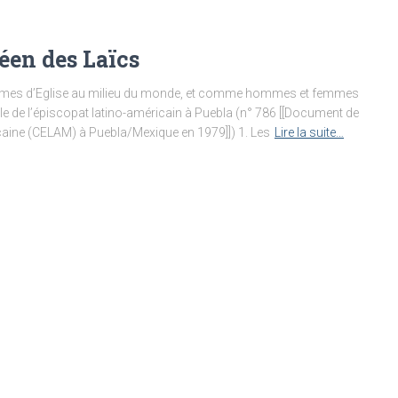
éen des Laïcs
emmes d’Eglise au milieu du monde, et comme hommes et femmes
e de l’épiscopat latino-américain à Puebla (n° 786 [[Document de
aine (CELAM) à Puebla/Mexique en 1979]]) 1. Les
Lire la suite…