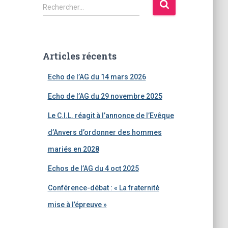
R
Rechercher…
e
c
h
e
Articles récents
r
c
Echo de l’AG du 14 mars 2026
h
e
Echo de l’AG du 29 novembre 2025
r
Le C.I.L. réagit à l’annonce de l’Evêque
:
d’Anvers d’ordonner des hommes
mariés en 2028
Echos de l’AG du 4 oct 2025
Conférence-débat : « La fraternité
mise à l’épreuve »