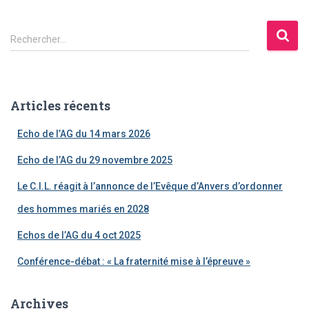
R
Rechercher…
e
c
h
e
Articles récents
r
c
Echo de l’AG du 14 mars 2026
h
e
Echo de l’AG du 29 novembre 2025
r
Le C.I.L. réagit à l’annonce de l’Evêque d’Anvers d’ordonner
:
des hommes mariés en 2028
Echos de l’AG du 4 oct 2025
Conférence-débat : « La fraternité mise à l’épreuve »
Archives