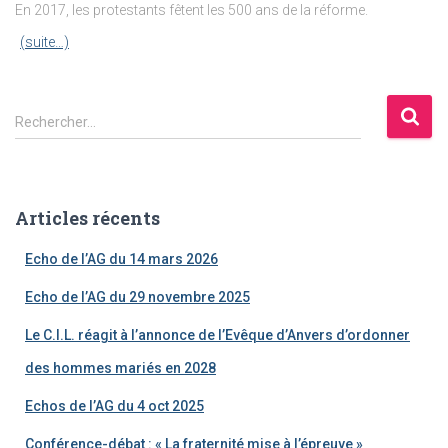
En 2017, les protestants fêtent les 500 ans de la réforme.
(suite…)
R
Rechercher…
e
c
h
e
Articles récents
r
c
Echo de l’AG du 14 mars 2026
h
e
Echo de l’AG du 29 novembre 2025
r
Le C.I.L. réagit à l’annonce de l’Evêque d’Anvers d’ordonner
:
des hommes mariés en 2028
Echos de l’AG du 4 oct 2025
Conférence-débat : « La fraternité mise à l’épreuve »