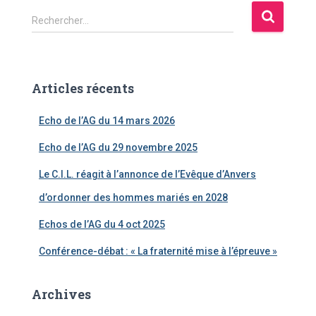
R
Rechercher…
e
c
h
e
Articles récents
r
c
Echo de l’AG du 14 mars 2026
h
e
Echo de l’AG du 29 novembre 2025
r
Le C.I.L. réagit à l’annonce de l’Evêque d’Anvers
:
d’ordonner des hommes mariés en 2028
Echos de l’AG du 4 oct 2025
Conférence-débat : « La fraternité mise à l’épreuve »
Archives