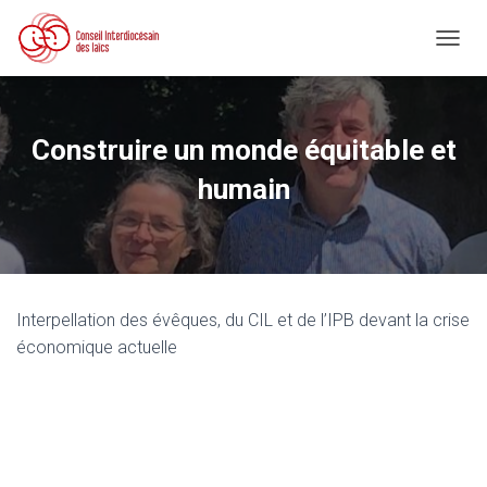
D
É
P
L
I
Construire un monde équitable et
E
R
humain
L
A
N
A
V
I
Interpellation des évêques, du CIL et de l’IPB devant la crise
G
A
économique actuelle
T
I
O
N