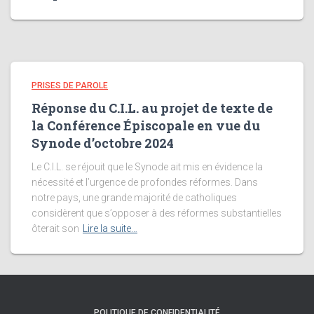
PRISES DE PAROLE
Réponse du C.I.L. au projet de texte de
la Conférence Épiscopale en vue du
Synode d’octobre 2024
Le C.I.L. se réjouit que le Synode ait mis en évidence la
nécessité et l’urgence de profondes réformes. Dans
notre pays, une grande majorité de catholiques
considèrent que s’opposer à des réformes substantielles
ôterait son
Lire la suite…
POLITIQUE DE CONFIDENTIALITÉ