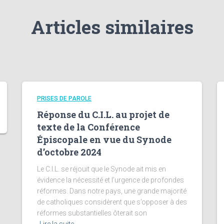
Articles similaires
PRISES DE PAROLE
Réponse du C.I.L. au projet de
texte de la Conférence
Épiscopale en vue du Synode
d’octobre 2024
Le C.I.L. se réjouit que le Synode ait mis en
évidence la nécessité et l’urgence de profondes
réformes. Dans notre pays, une grande majorité
de catholiques considèrent que s’opposer à des
réformes substantielles ôterait son