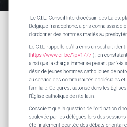
Le C.I.L., Conseil Interdiocésain des Laïcs, 
Belgique francophone, a pris connaissance 
d’ordonner des hommes mariés au presbytér
Le C.I.L. rappelle qu’il a émis un souhait id
(
https://www.cil.be/?p=1777
) , en constatan
ainsi que la charge immense pesant parfois su
désir de jeunes hommes catholiques de notre 
au service des communautés ecclésiales et v
familiale. Ce qui est autorisé dans les Église
l’Église catholique de rite latin.
Conscient que la question de l’ordination d’h
soulevée par les délégués lors des sessions 
été finalement écartée des débats prioritaire