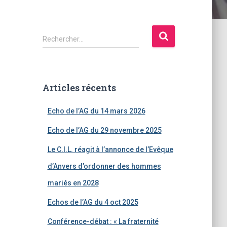
R
Rechercher…
e
c
h
e
Articles récents
r
c
Echo de l’AG du 14 mars 2026
h
e
Echo de l’AG du 29 novembre 2025
r
Le C.I.L. réagit à l’annonce de l’Evêque
:
d’Anvers d’ordonner des hommes
mariés en 2028
Echos de l’AG du 4 oct 2025
Conférence-débat : « La fraternité