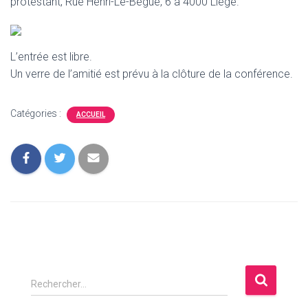
protestant, Rue Henri-Le-Bègue, 6 à 4000 Liège.
L’entrée est libre.
Un verre de l’amitié est prévu à la clôture de la conférence.
Catégories :
ACCUEIL
R
Rechercher…
e