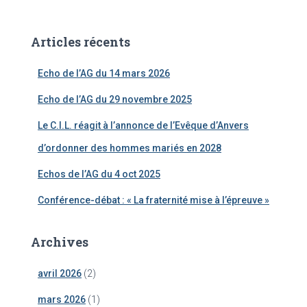
c
h
e
Articles récents
r
c
Echo de l’AG du 14 mars 2026
h
e
Echo de l’AG du 29 novembre 2025
r
Le C.I.L. réagit à l’annonce de l’Evêque d’Anvers
:
d’ordonner des hommes mariés en 2028
Echos de l’AG du 4 oct 2025
Conférence-débat : « La fraternité mise à l’épreuve »
Archives
avril 2026
(2)
mars 2026
(1)