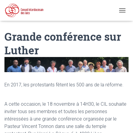
D
É
P
Grande conférence sur
L
I
E
Luther
R
L
A
N
A
V
I
En 2017, les protestants fêtent les 500 ans de la réforme.
G
A
T
A cette occasion, le 18 novembre à 14H30, le CIL souhaite
I
O
inviter tous ses membres et toutes les personnes
N
intéressées à une grande conférence organisée par le
Pasteur Vincent Tonnon dans une salle du temple