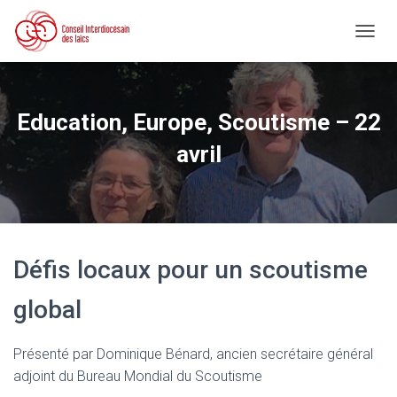
D
É
P
L
I
Education, Europe, Scoutisme – 22
E
R
avril
L
A
N
A
V
I
Défis locaux pour un scoutisme
G
A
T
global
I
O
N
Présenté par Dominique Bénard, ancien secrétaire général
adjoint du Bureau Mondial du Scoutisme