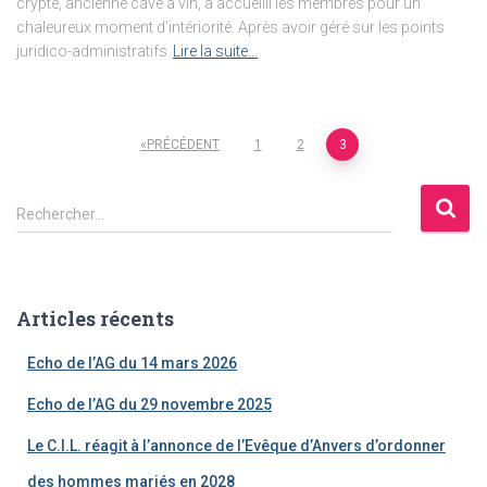
crypte, ancienne cave à vin, a accueilli les membres pour un
chaleureux moment d’intériorité. Après avoir géré sur les points
juridico-administratifs
Lire la suite…
Pagination
PRÉCÉDENT
1
2
3
des
R
Rechercher…
e
publications
c
h
e
Articles récents
r
c
Echo de l’AG du 14 mars 2026
h
e
Echo de l’AG du 29 novembre 2025
r
Le C.I.L. réagit à l’annonce de l’Evêque d’Anvers d’ordonner
:
des hommes mariés en 2028