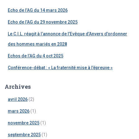
c
Echo de l’AG du 14 mars 2026
h
e
Echo de l’AG du 29 novembre 2025
r
Le C.I.L. réagit à l’annonce de l’Evêque d’Anvers d’ordonner
:
des hommes mariés en 2028
Echos de l’AG du 4 oct 2025
Conférence-débat : « La fraternité mise à l’épreuve »
Archives
avril 2026
(2)
mars 2026
(1)
novembre 2025
(1)
septembre 2025
(1)