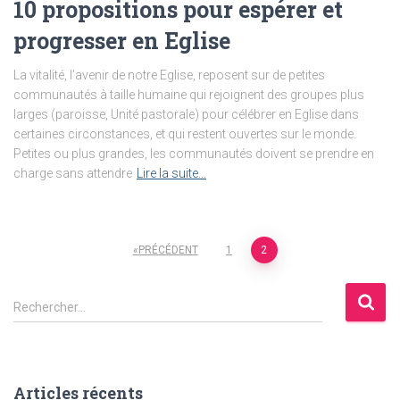
10 propositions pour espérer et
progresser en Eglise
La vitalité, l’avenir de notre Eglise, reposent sur de petites
communautés à taille humaine qui rejoignent des groupes plus
larges (paroisse, Unité pastorale) pour célébrer en Eglise dans
certaines circonstances, et qui restent ouvertes sur le monde.
Petites ou plus grandes, les communautés doivent se prendre en
charge sans attendre
Lire la suite…
Pagination
PRÉCÉDENT
1
2
des
R
Rechercher…
e
publications
c
h
e
Articles récents
r