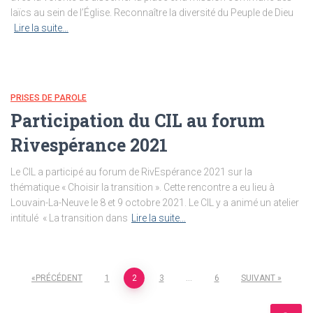
laïcs au sein de l’Église. Reconnaître la diversité du Peuple de Dieu
Lire la suite…
PRISES DE PAROLE
Participation du CIL au forum
Rivespérance 2021
Le CIL a participé au forum de RivEspérance 2021 sur la
thématique « Choisir la transition ». Cette rencontre a eu lieu à
Louvain-La-Neuve le 8 et 9 octobre 2021. Le CIL y a animé un atelier
intitulé « La transition dans
Lire la suite…
Pagination
PRÉCÉDENT
1
2
3
…
6
SUIVANT